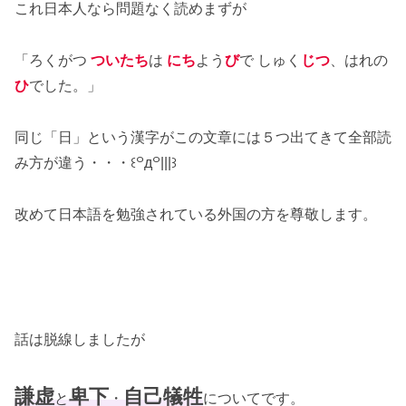
これ日本人なら問題なく読めまずが
「ろくがつ
ついたち
は
にち
よう
び
で しゅく
じつ
、はれの
ひ
でした。」
同じ「日」という漢字がこの文章には５つ出てきて全部読
み方が違う・・・꒰꒪д꒪|||꒱
改めて日本語を勉強されている外国の方を尊敬します。
話は脱線しましたが
謙虚
卑下
自己犠牲
と
・
についてです。