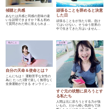
傾聴と共感
頑張ることを辞めると決意
した日
あなたは共感と同感の意味の違
いを説明できますか？私も初め
頑張ることをが当たり前。怠け
て質問された時に答えられませ
てはいけない。そうゆう世界の
んでした。相手の気持ちを感じ
中で生きてきた方はいません
寄り添う共感は大事。でもそこ
か？体調不良になってもこんな
に自分の意見やジャッジはいら
ので怠けてはいけない！と体が
ないのです。相手に関心をも
色んなサインを出していたのに
私のこと
お仕事
つ。気持ちを感じる。そこが大
もかかわらず無理をし続けてい
事。
て、私はある日歩けなくなりま
した。歩けなくしないとこいつ
（私）は動き続けると体が判断
したのでしょう。
自分の天命＆使命とは？
こんにちは！ 運動苦手な女性の
為に たった1畳で楽しく無理なく
全身運動ができる オンラインパ
ーソナル講師の朝岡佳奈♩で
すぐ元の状態に戻ろうとす
す。 体脂肪を減らして身体をキ
レイにするお手伝いをしていま
る私たち
す！ いきなりですが・・ みなさ
人間は元に戻ろうとする力が強
んは、自分の使命や天命と...
いもの。だから軽い気持ちで決