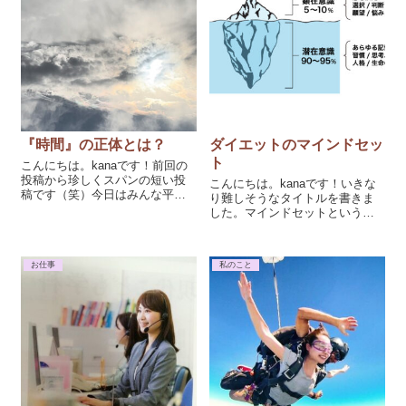
『時間』の正体とは？
ダイエットのマインドセッ
ト
こんにちは。kanaです！前回の
投稿から珍しくスパンの短い投
こんにちは。kanaです！いきな
稿です（笑）今日はみんな平等
り難しそうなタイトルを書きま
な時間について。いきなりです
した。マインドセットという言
が皆さんに質問！😆例えば美容
葉を聞いたことがある人もいれ
院の予約時間が１２時だったと
ば聞いたことがないという方も
します。あなたは何時にお店に
いるかもしれません。マインド
お仕事
私のこと
行きますか・・？業種は違うけ
セットとは心理学でよく使われ
ど同じサービ...
る言葉の一つで人それぞれが持
つ無意識の思...