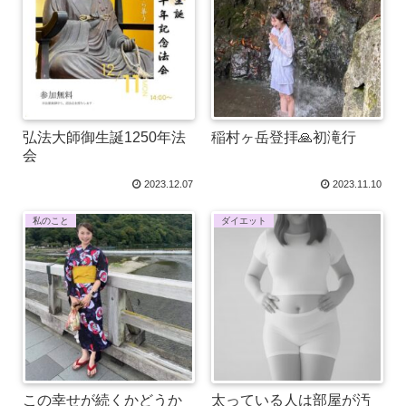
弘法大師御生誕1250年法
稲村ヶ岳登拝🙏初滝行
会
2023.12.07
2023.11.10
私のこと
ダイエット
この幸せが続くかどうか
太っている人は部屋が汚