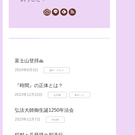
富士山登拝🙏
2024年8月3日
旅行・グルメ
『時間』の正体とは？
2023年12月15日
お仕事
私のこと
弘法大師御生誕1250年法会
2023年12月7日
未分類
稲村ヶ岳登拝🙏初滝行